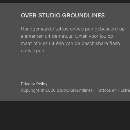
OVER STUDIO GROUNDLINES
Handgemaakte tattoo ontwerpen gebaseerd op
elementen uit de natuur. Uniek voor jou op
maat of kies uit één van de beschikbare flash
ontwerpen.
Privacy Policy
Copyright © 2026 Studio Groundlines - Tattoos en illustra