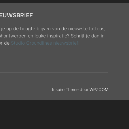
IEUWSBRIEF
 je op de hoogte blijven van de nieuwste tattoos,
shontwerpen en leuke inspiratie? Schrijf je dan in
or de
Studio Groundlines nieuwsbrief!
Inspiro Theme
door
WPZOOM