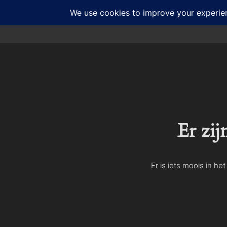
Ga
naar
de
inhoud
Er zij
Er is iets moois in h